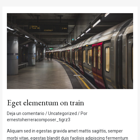
Ir
Navegación
al
de
contenido
entradas
Eget elementum on train
Deja un comentario
/
Uncategorized
/ Por
ernestoherreracomposer_tigrz3
Aliquam sed in egestas gravida amet mattis sagittis, semper
morbi vitae, egestas blandit duis facilisis adipiscing fermentum